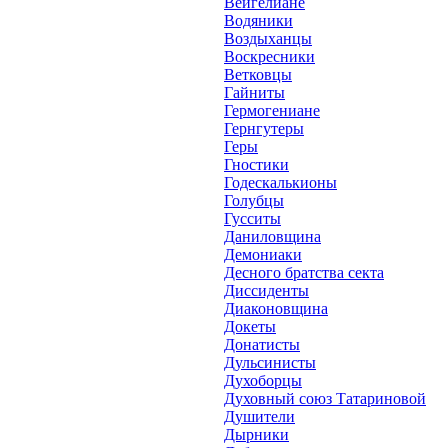
Вейгелиане
Водяники
Воздыханцы
Воскресники
Ветковцы
Гайниты
Гермогениане
Гернгутеры
Геры
Гностики
Годескалькионы
Голубцы
Гусситы
Даниловщина
Демониаки
Десного братства секта
Диссиденты
Диаконовщина
Докеты
Донатисты
Дульсинисты
Духоборцы
Духовный союз Татариновой
Душители
Дырники