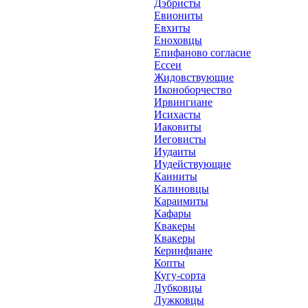
Дэбристы
Евиониты
Евхиты
Еноховцы
Епифаново согласие
Ессеи
Жидовствующие
Иконоборчество
Ирвингиане
Исихасты
Иаковиты
Иеговисты
Иудаиты
Иудействующие
Каиниты
Калиновцы
Караимиты
Кафары
Квакеры
Квакеры
Керинфиане
Копты
Кугу-сорта
Лубковцы
Лужковцы