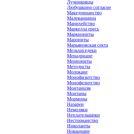
Лучинковцы
Любушкино согласие
Македонианство
Малеванщина
Манихейство
Маркелла ересь
Маркиониты
Марониты
Марьяновская секта
Мельхиседеки
Менадриане
Меннониты
Методисты
Молокане
Монофизитство
Монофелитство
Монтанизм
Монтаны
Мормоны
Назареи
Немоляки
Неплательщики
Несторианство
Николаиты
Новациане