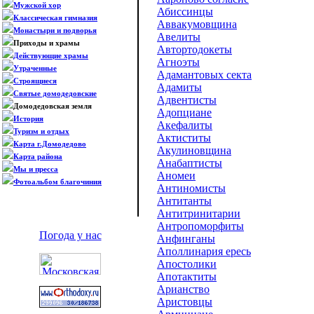
Мужской хор
Абиссинцы
Классическая гимназия
Аввакумовщина
Монастыри и подворья
Авелиты
Приходы и храмы
Автортодокеты
Действующие храмы
Агноэты
Утраченные
Адамантовых секта
Строящиеся
Адамиты
Святые домодедовские
Адвентисты
Домодедовская земля
Адопциане
История
Акефалиты
Туризм и отдых
Актиститы
Карта г.Домодедово
Акулиновщина
Карта района
Анабаптисты
Мы и пресса
Аномеи
Фотоальбом благочиния
Антиномисты
Антитанты
Антитринитарии
Антропоморфиты
Погода у нас
Анфинганы
Аполлинария ересь
Апостолики
Апотактиты
Арианство
Аристовцы