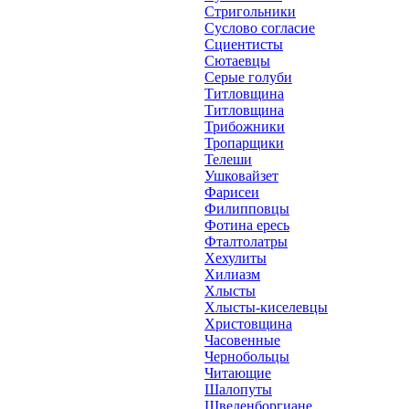
Стригольники
Суслово согласие
Сциентисты
Сютаевцы
Серые голуби
Титловщина
Титловщина
Трибожники
Тропарщики
Телеши
Ушковайзет
Фарисеи
Филипповцы
Фотина ересь
Фталтолатры
Хехулиты
Хилиазм
Хлысты
Хлысты-киселевцы
Христовщина
Часовенные
Чернобольцы
Читающие
Шалопуты
Шведенборгиане