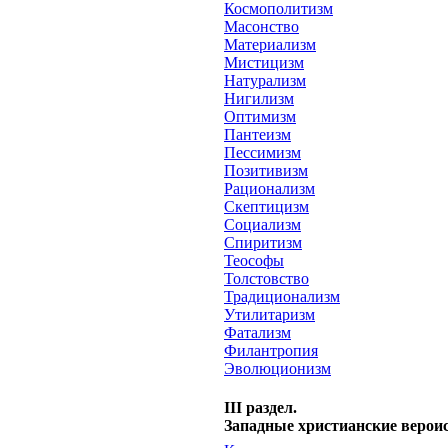
Космополитизм
Масонство
Материализм
Мистицизм
Натурализм
Нигилизм
Оптимизм
Пантеизм
Пессимизм
Позитивизм
Рационализм
Скептицизм
Социализм
Спиритизм
Теософы
Толстовство
Традиционализм
Утилитаризм
Фатализм
Филантропия
Эволюционизм
III раздел.
Западные христианские верои