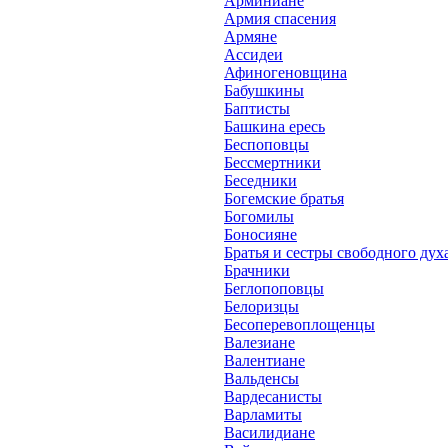
Арминиане
Армия спасения
Армяне
Ассидеи
Афиногеновщина
Бабушкины
Баптисты
Башкина ересь
Беспоповцы
Бессмертники
Беседники
Богемские братья
Богомилы
Боносияне
Братья и сестры свободного дух
Брачники
Беглопоповцы
Белоризцы
Бесоперевоплощенцы
Валезиане
Валентиане
Вальденсы
Вардесанисты
Варламиты
Василидиане