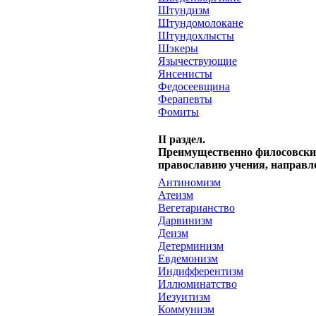
Штундизм
Штундомолокане
Штундохлысты
Шэкеры
Язычествующие
Янсенисты
Федосеевщина
Ферапевты
Фомиты
II раздел.
Преимущественно филосовские
православию учения, направл
Антиномизм
Атеизм
Вегетарианство
Дарвинизм
Деизм
Детерминизм
Евдемонизм
Индифферентизм
Иллюминатство
Иезуитизм
Коммунизм