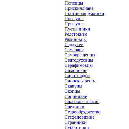
Поповцы
Прискиллиане
Противоокружники
Прыгуны
Прыгуны
Пустынники
Редстокизм
Рябиновцы
Саддукеи
Самаряне
Самокрещенцы
Святодуховцы
Серафимовцы
Симониане
Сиро-халдеи
Сионская весть
Скакуны
Скопцы
Социниане
Спасово согласие
Средники
Старообрядчество
Стефановщина
Странники
Субботники