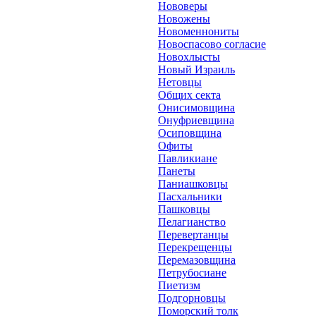
Нововеры
Новожены
Новоменнониты
Новоспасово согласие
Новохлысты
Новый Израиль
Нетовцы
Общих секта
Онисимовщина
Онуфриевщина
Осиповщина
Офиты
Павликиане
Панеты
Паниашковцы
Пасхальники
Пашковцы
Пелагианство
Перевертанцы
Перекрещенцы
Перемазовщина
Петрубосиане
Пиетизм
Подгорновцы
Поморский толк