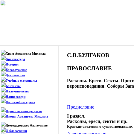
Храм Архангела Михаила
С.В.БУЛГАКОВ
Архитектура
История
ПРАВОСЛАВИЕ
Богослужение
Духовенство
Расколы. Ереси. Секты. Прот
Учебные материалы
вероисповедания. Соборы Зап
Контакты
Паломничество
Наши соседи
Фотоальбом храма
Предисловие
Православные ресурсы
I раздел.
Иконы Архангела Михаила
Расколы, ереси, секты и пр.
Домодедовское благочиние
Краткие сведения о существовавших 
О благочинии
Аароново согласие