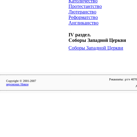
Католичество
Протестантство
Лютеранство
Реформатство
Англиканство
IV раздел.
Соборы Западной Церкви
Соборы Западной Церкви
Реквизиты: р/сч 40
Copyright © 2001-2007
иеромонах Никон
А