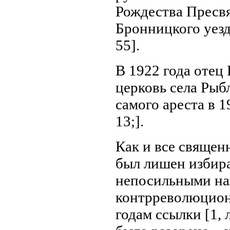
Рождества Пресвя
Бронницкого уезда
55].
В 1922 года отец
церковь села Рыбл
самого ареста в 193
13;].
Как и все священ
был лишен избират
непосильными нал
контрреволюцион
годам ссылки [1, 