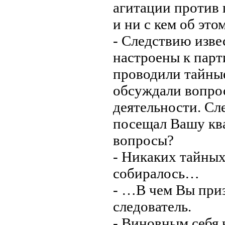
агитации против 
и ни с кем об это
- Следствию изве
настроены к парт
проводили тайные
обсуждали вопро
деятельности. Сле
посещал Вашу ква
вопросы?
- Никаких тайных
собиралось…
- …В чем Вы приз
следователь.
- Виновным себя н