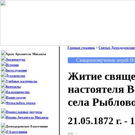
Главная страница
>
Святые Домодедовские
Храм Архангела Михаила
Священномученик иерей И
Архитектура
История
Богослужение
Житие свяще
Духовенство
Учебные материалы
настоятеля В
Контакты
Паломничество
Наши соседи
села Рыблово
Фотоальбом храма
Православные ресурсы
21.05.1872 г. - 
Иконы Архангела Михаила
Домодедовское благочиние
О благочинии