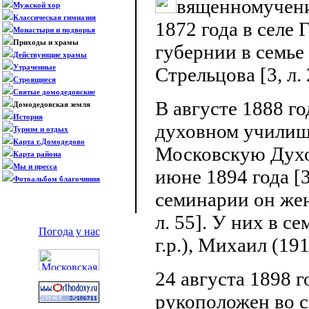
вященномучени
Мужской хор
Классическая гимназия
1872 года в селе
Монастыри и подворья
Приходы и храмы
губернии в семь
Действующие храмы
Утраченные
Стрельцова [3, л. 
Строящиеся
Святые домодедовские
В августе 1888 г
Домодедовская земля
История
духовном училищ
Туризм и отдых
Карта г.Домодедово
Московскую Духо
Карта района
Мы и пресса
июне 1894 года [3,
Фотоальбом благочиния
семинарии он жени
л. 55]. У них в с
Погода у нас
г.р.), Михаил (1913
24 августа 1898 
рукоположен во с