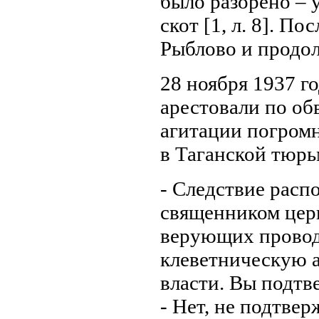
было разорено – 
скот [1, л. 8]. П
Рыблово и продол
28 ноября 1937 г
арестовали по о
агитации погромн
в Таганской тюрьме
- Следствие расп
священником церк
верующих прово
клеветническую 
власти. Вы подтве
- Нет, не подтв