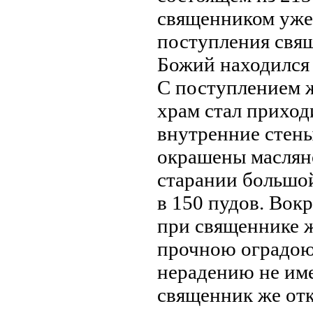
священником уже 
поступления свящ
Божий находился 
С поступлением ж
храм стал приход
внутренние стены
окрашены маслян
старании большой
в 150 пудов. Вок
при священнике ж
прочною оградою.
нерадению не име
священник же отк