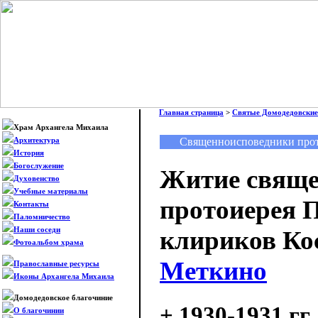
Главная страница
>
Святые Домодедовские
Храм Архангела Михаила
Священноисповедники прот
Архитектура
История
Богослужение
Житие свяще
Духовенство
Учебные материалы
протоиерея 
Контакты
Паломничество
Наши соседи
клириков Ко
Фотоальбом храма
Меткино
Православные ресурсы
Иконы Архангела Михаила
Домодедовское благочиние
+ 1930-1931 гг.
О благочинии