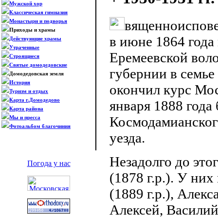
Мужской хор
Классическая гимназия
вященноиспове
Монастыри и подворья
Приходы и храмы
в июне 1864 года
Действующие храмы
Утраченные
Еремеевской воло
Строящиеся
Святые домодедовские
губернии в семье
Домодедовская земля
История
окончил курс Мо
Туризм и отдых
Карта г.Домодедово
января 1888 года
Карта района
Космодамианског
Мы и пресса
Фотоальбом благочиния
уезда.
Незадолго до это
Погода у нас
(1878 г.р.). У ни
(1889 г.р.), Алекса
Алексей, Василий,