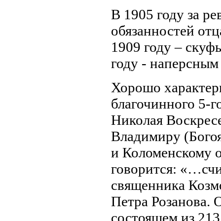
В 1905 году за р
обязанностей отц
1909 году – скуфь
году - наперсным
Хорошо характери
благочинного 5-г
Николая Воскрес
Владимиру (Бого
и Коломенскому о
говорится: «…сч
священника Козм
Петра Розанова. О
состоящем из 213