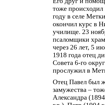
Его друг и помо
тоже происходил 
году в селе Метк
окончил курс в 
училище. 23 нояб
псаломщики храма
через 26 лет, 5 и
1918 года отец д
Совета 6-го округ
прослужил в Метк
Отец Павел был ж
замужества – тож
Александра (1894 
г.р.), Петр (1904 