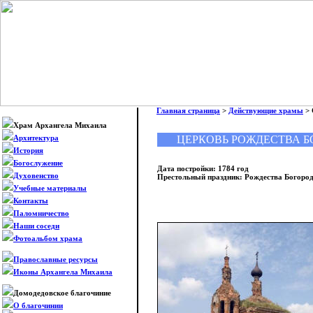
Главная страница
>
Действующие храмы
> 
Храм Архангела Михаила
ЦЕРКОВЬ РОЖДЕСТВА Б
Архитектура
История
Богослужение
Дата постройки: 1784 год
Духовенство
Престольный праздник: Рождества Богород
Учебные материалы
Контакты
Паломничество
Наши соседи
Фотоальбом храма
Православные ресурсы
Иконы Архангела Михаила
Домодедовское благочиние
О благочинии