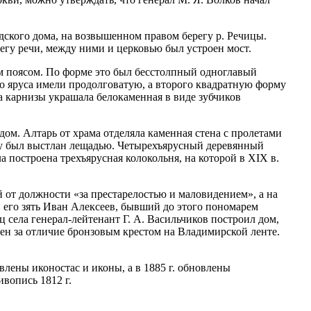
дского дома, на возвышенном правом берегу р. Речицы.
егу речи, между ними и церковью был устроен мост.
м поясом. По форме это был бесстолпный одноглавый
о яруса имели продолговатую, а второго квадратную форму
 карнизы украшала белокаменная в виде зубчиков
ом. Алтарь от храма отделяла каменная стена с пролетами
юду был выстлан лещадью. Четырехъярусный деревянный
а построена трехъярусная колокольня, на которой в XIX в.
 от должности «за престарелостью и маловидением», а на
 его зять Иван Алексеев, бывший до этого пономарем
ц села генерал-лейтенант Г. А. Васильчиков построил дом,
жден за отличие бронзовым крестом на Владимирской ленте.
лены иконостас и иконы, а в 1885 г. обновлены
вопись 1812 г.