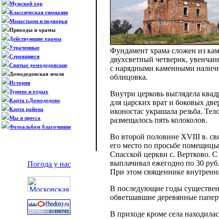
Мужской хор
Классическая гимназия
Монастыри и подворья
Приходы и храмы
Действующие храмы
Утраченные
Фундамент храма сложен из кам
Строящиеся
двухсветный четверик, увенчан
Святые домодедовские
с нарядными каменными налични
Домодедовская земля
облицовка.
История
Туризм и отдых
Внутри церковь выглядела квадр
Карта г.Домодедово
для царских врат и боковых дв
Карта района
иконостас украшала резьба. Тел
Мы и пресса
размещалось пять колоколов.
Фотоальбом благочиния
Во второй половине XVIII в. с
его место по просьбе помещицы
Спасской церкви с. Вертково. С
выплачивал ежегодно по 30 руб.
Погода у нас
При этом священнике внутренн
В последующие годы существенны
обветшавшие деревянные паперт
В приходе кроме села находилас