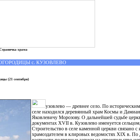
Страничка храма
ОГОРОДИЦЫ с. КУЗОВЛЕВО
ицы (21 сентября)
узовлево — древнее село. По историческим
селе находился деревянный храм Космы и Дамиан
Яковлевичу Морозову. О дальнейшей судьбе церк
документах XVII в. Кузовлево именуется сельцом,
Строительство в селе каменной церкви связано с
храмоздателем в клировых ведомостях XIX в. П
частности подрядные записи на строительство цер