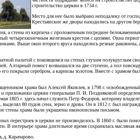
строительство церкви в 1734 г.
Место для нее было выбрано неподалеку от госпо
Крестьянские же дворы находились на другом бер
ня, а стены из кирпича с проложенным посредине белокаменны
ный четырехконечным железным крестом с цепями. Окна первог
ками. Выше окон второго яруса находились резные раковины, а
атной палатой с покоящимся на стенах глухим полукруглым свод
ерей. Алтарный помост возвышался на две ступени, а пол повс
о его покрыли серебром, а карнизы золотом. Вместе с храмом был
вященником храма был Алексей Яковлев, в 1798 г. освобожденный
 и прихожанки церкви генеральши П. И. Поздняковой определен
 мая 1805 г. здесь начал служить Петр Федоров, которому владеле
, выделял 80 пудов сена, зерно и дрова. Он в 1812 г. был награ
ие стены храма были украшены иконописным письмом.
х перестроек в церкви не производилось. В 1860 г. были понов
и. В интерьере храма длительное время сохранялась масляная жи
ь д. Карачарово.