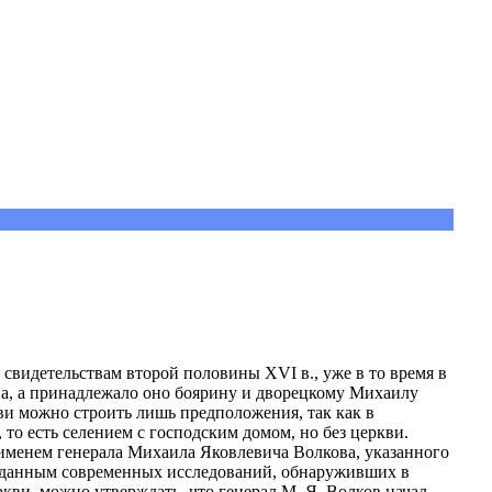
 свидетельствам второй половины XVI в., уже в то время в
а, а принадлежало оно боярину и дворецкому Михаилу
ви можно строить лишь предположения, так как в
 то есть селением с господским домом, но без церкви.
 именем генерала Михаила Яковлевича Волкова, указанного
о данным современных исследований, обнаруживших в
кви, можно утверждать, что генерал М. Я. Волков начал