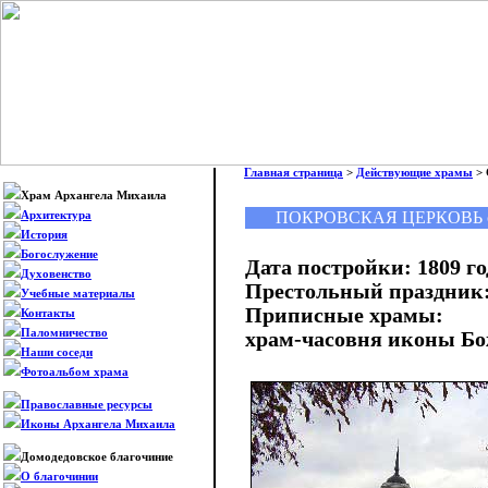
Главная страница
>
Действующие храмы
> 
Храм Архангела Михаила
ПОКРОВСКАЯ ЦЕРКОВЬ 
Архитектура
История
Богослужение
Дата постройки: 1809 го
Духовенство
Престольный праздник:
Учебные материалы
Приписные храмы:
Контакты
Паломничество
храм-часовня иконы Б
Наши соседи
Фотоальбом храма
Православные ресурсы
Иконы Архангела Михаила
Домодедовское благочиние
О благочинии