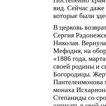
вид. Сейчас даже
которые были здес
В церковь возвр
Сергия Радонежск
Николая. Вернула
Мефодия, на обор
«1886 года, марта
своей родины и с
Богородицы. Жер
Пантелеимонова 
монаха Исхариона
Степаниды со ср
записать в свой 