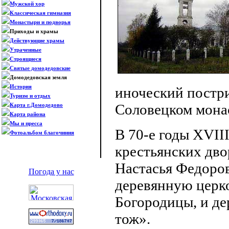
Мужской хор
Классическая гимназия
Монастыри и подворья
Приходы и храмы
Действующие храмы
Утраченные
Строящиеся
Святые домодедовские
Домодедовская земля
История
иноческий постри
Туризм и отдых
Соловецком монас
Карта г.Домодедово
Карта района
Мы и пресса
В 70-е годы XVIII
Фотоальбом благочиния
крестьянских дво
Настасья Федоров
Погода у нас
деревянную церк
Богородицы, и де
тож».