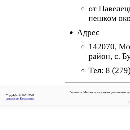
от Павелецк
пешком око
Адрес
142070, Мо
район, с. Б
Тел: 8 (279
Реквизиты:Местная православная религиозная о
Copyright © 2001-2007
священник Константин
А