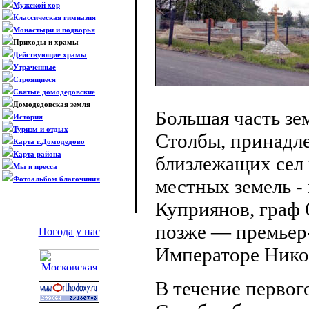
Мужской хор
Классическая гимназия
Монастыри и подворья
Приходы и храмы
Действующие храмы
Утраченные
Строящиеся
Святые домодедовские
Домодедовская земля
Большая часть зе
История
Туризм и отдых
Столбы, принадл
Карта г.Домодедово
Карта района
близлежащих сел 
Мы и пресса
Фотоальбом благочиния
местных земель 
Куприянов, граф 
позже — премьер
Погода у нас
Императоре Никол
В течение первог