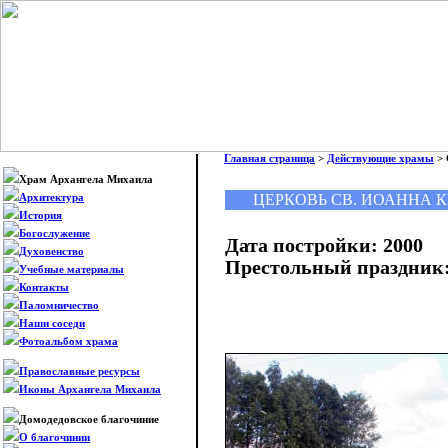
Главная страница
>
Действующие храмы
> 
Храм Архангела Михаила
ЦЕРКОВЬ СВ. ИОАННА 
Архитектура
История
Богослужение
Дата постройки: 2000
Духовенство
Престольный праздник: 
Учебные материалы
Контакты
Паломничество
Наши соседи
Фотоальбом храма
Православные ресурсы
Иконы Архангела Михаила
Домодедовское благочиние
О благочинии